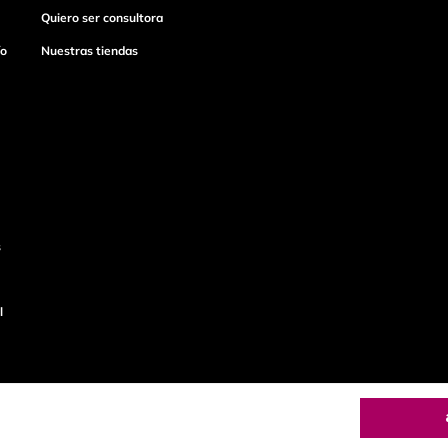
Quiero ser consultora
ío
Nuestras tiendas
s
l
o
Productos de