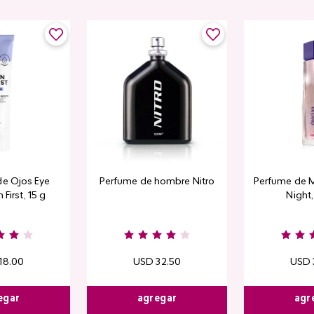
de Ojos Eye
Perfume de hombre Nitro
Perfume de M
 First, 15 g
Night
18
.
00
USD
32
.
50
USD
egar
agregar
agr