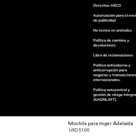
Derechos ARCO
Autorización para el env
Escribe un comentario
de publicidad
No testeo en animales
Política de cambios y
devoluciones
Libro de reclamaciones
enviar comentario
Política antisoborno y
anticorrupción para
negocios y transaccione
internacionales.
Política autocontrol y
gestión de riesgo integra
(SAGRILAFT).
Mochila para mujer Adelaida
USD
51
.
00
Pagos 100%
Entregas a tod