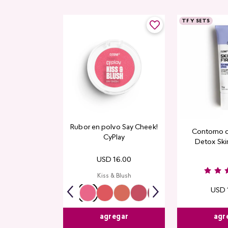
TF Y SETS
Rubor en polvo Say Cheek!
Contorno 
CyPlay
Detox Skin
USD
16
.
00
Kiss & Blush
USD
agr
agregar