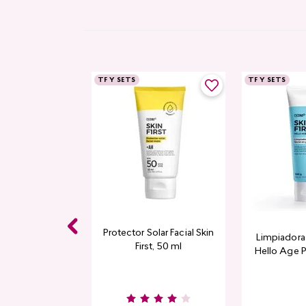
TF Y SETS
TF Y SETS
Protector Solar Facial Skin
Limpiadora 
First, 50 ml
Hello Age P