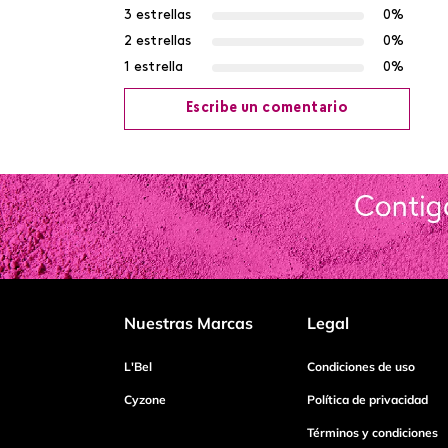
3 estrellas
0%
2 estrellas
0%
1 estrella
0%
Escribe un comentario
Agregar comentario
Título
Califica el producto de 1 a 5 estrellas
Nuestras Marcas
Legal
Tu nombre
L'Bel
Condiciones de uso
Cyzone
Política de privacidad
Términos y condiciones
Dirección de email