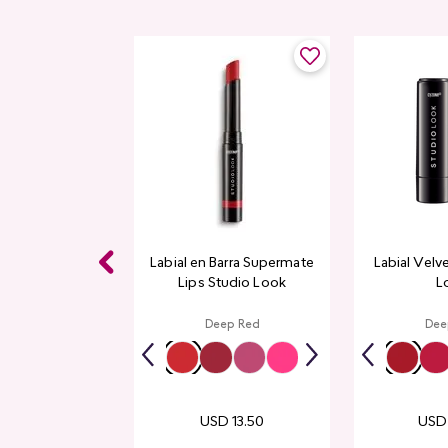
 Studio Look
Labial en Barra Supermate
Labial Velv
Lips Studio Look
L
p Red
Deep Red
Dee
USD
13
.
50
USD
14
.
00