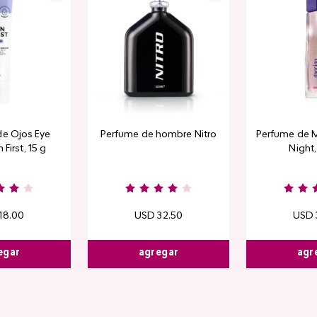
de Ojos Eye
Perfume de hombre Nitro
Perfume de M
 First, 15 g
Night
18
.
00
USD
32
.
50
USD
egar
agregar
agr