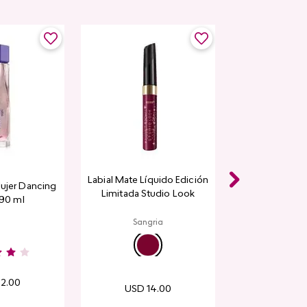
Labial Mate Líquido Edición
ujer Dancing
Limitada Studio Look
 90 ml
Sangria
32
.
00
USD
14
.
00