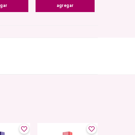
egar
agregar