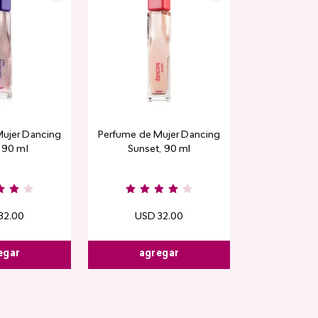
Rubor en polvo
ujer Dancing
Perfume de Mujer Dancing
CyPl
, 90 ml
Sunset, 90 ml
USD
1
Kiss & B
32
.
00
USD
32
.
00
egar
agregar
agre