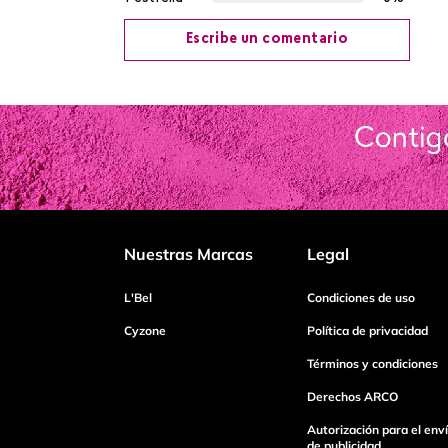
Escribe un comentario
Agregar comentario
Título
Califica el producto de 1 a 5 estrellas
Nuestras Marcas
Legal
Tu nombre
L'Bel
Condiciones de uso
Cyzone
Política de privacidad
Términos y condiciones
Dirección de email
Derechos ARCO
Autorización para el env
Escribe un comentario
de publicidad