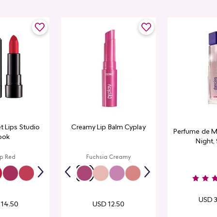
et Lips Studio
Creamy Lip Balm Cyplay
Perfume de M
ook
Night,
p Red
Fuchsia Creamy
USD
14
.
50
USD
12
.
50