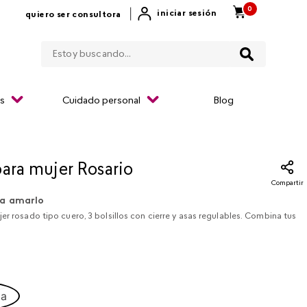
0
|
iniciar sesión
quiero ser consultora
Estoy buscando...
os
Cuidado personal
Blog
para mujer Rosario
Compartir
a amarlo
er rosado tipo cuero, 3 bolsillos con cierre y asas regulables. Combina tus
ca