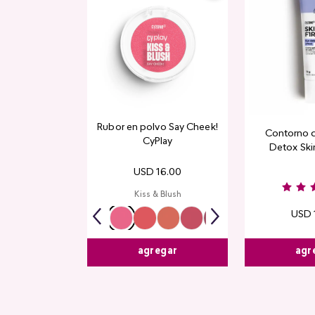
Rubor en polvo Say Cheek!
Contorno 
CyPlay
Detox Skin
USD
16
.
00
Kiss & Blush
USD
agr
agregar