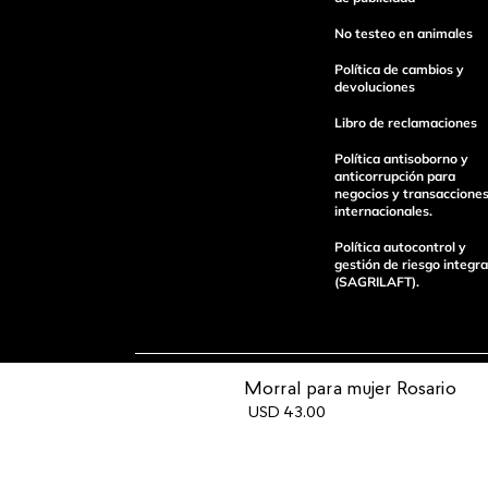
No testeo en animales
Política de cambios y
devoluciones
Libro de reclamaciones
enviar comentario
Política antisoborno y
anticorrupción para
negocios y transaccione
internacionales.
Política autocontrol y
gestión de riesgo integra
(SAGRILAFT).
Morral para mujer Rosario
Pagos 100%
Entregas a tod
USD
43
.
00
seguros
el país
Operamos con