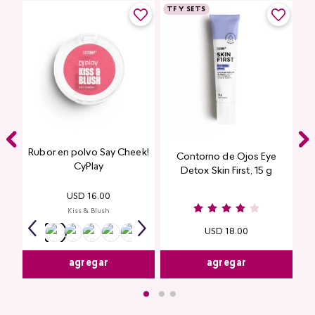
TF Y SETS
Rubor en polvo Say Cheek!
Contorno de Ojos Eye
CyPlay
Detox Skin First, 15 g
USD
16
.
00
Kiss & Blush
USD
18
.
00
agregar
agregar