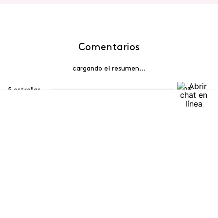
Comentarios
cargando el resumen…
5 estrellas
0%
4 estrellas
0%
3 estrellas
0%
2 estrellas
0%
1 estrella
0%
Escribe un comentario
Más reciente
Agregar comentario