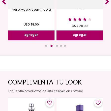
in
Serum Corrector Skin First,
Limpiadora Facial en Gel
19 ml
Hello Age Prevent, 100 g
USD
18
.
00
USD
20
.
00
agregar
agregar
COMPLEMENTA TU LOOK
Encuentra productos de alta calidad en Cyzone