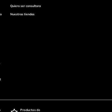
Quiero ser consultora
ío
Nuestras tiendas
s
l
o
Productos de