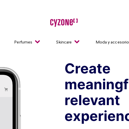
Perfumes
Skincare
Moda y accesori
Create
meaningf
relevant
experien