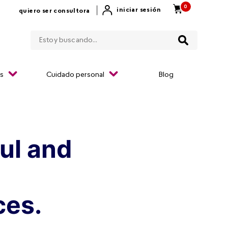
0
|
iniciar sesión
quiero ser consultora
Estoy buscando...
os
Cuidado personal
Blog
ul and
ces.