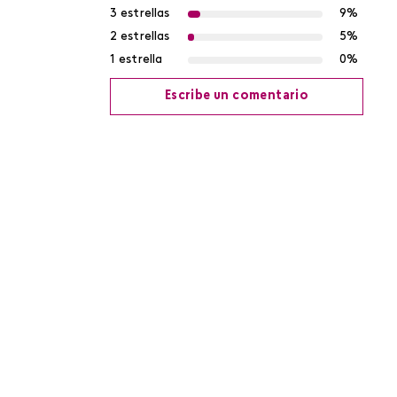
3 estrellas
9%
2 estrellas
5%
1 estrella
0%
Escribe un comentario
Agregar comentario
Título
Califica el producto de 1 a 5 estrellas
Tu nombre
Dirección de email