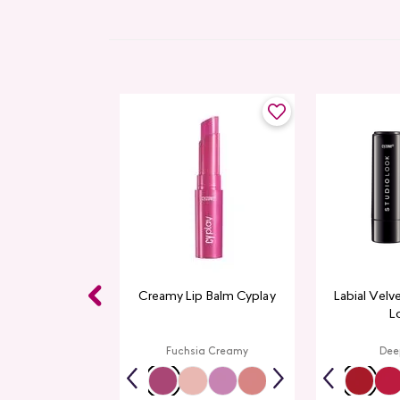
 Studio Look
Creamy Lip Balm Cyplay
Labial Velv
L
p Red
Fuchsia Creamy
Dee