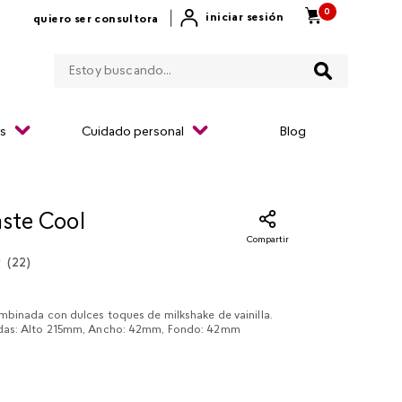
0
|
iniciar sesión
quiero ser consultora
Estoy buscando...
os
Cuidado personal
Blog
aste Cool
Compartir
(
22
)
binada con dulces toques de milkshake de vainilla.
as: Alto 215mm, Ancho: 42mm, Fondo: 42mm