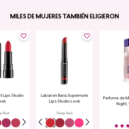
MILES DE MUJERES TAMBIÉN ELIGIERON
et Lips Studio
Labial en Barra Supermate
Perfume de M
ook
Lips Studio Look
Night,
p Red
Deep Red