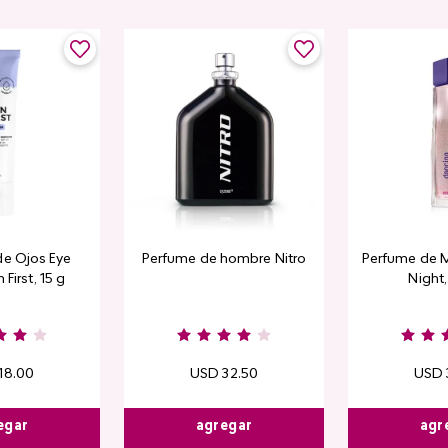
de Ojos Eye
Perfume de hombre Nitro
Perfume de M
 First, 15 g
Night
18
.
00
USD
32
.
50
USD
egar
agregar
agr