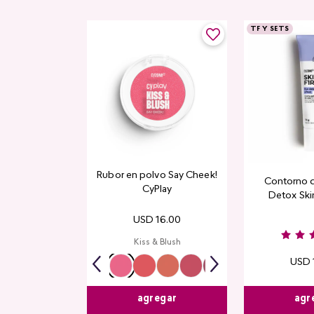
TF Y SETS
Rubor en polvo Say Cheek!
Contorno 
CyPlay
Detox Skin
USD
16
.
00
Kiss & Blush
USD
agr
agregar