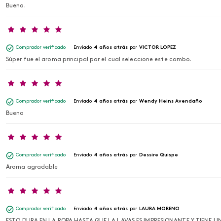
Bueno.
Comprador verificado
Enviado
4 años atrás
por
VICTOR LOPEZ
Súper fue el aroma principal por el cual seleccione este combo.
Comprador verificado
Enviado
4 años atrás
por
Wendy Heins Avendaño
Bueno
Comprador verificado
Enviado
4 años atrás
por
Dessire Quispe
Aroma agradable
Comprador verificado
Enviado
4 años atrás
por
LAURA MORENO
ESTO DURA EN LA ROPA HASTA QUE LA LAVAS ES IMPRESIONANTE Y TIENE U