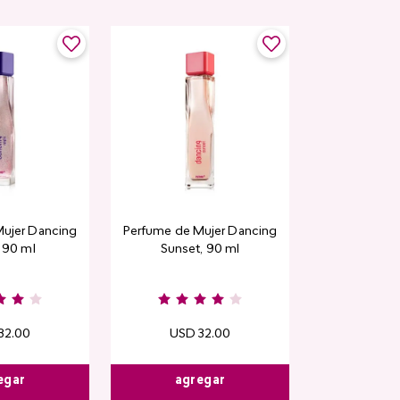
Rubor en polvo
ujer Dancing
Perfume de Mujer Dancing
CyPl
, 90 ml
Sunset, 90 ml
USD
1
Kiss & B
32
.
00
USD
32
.
00
egar
agregar
agre