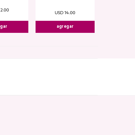
32
.
00
USD
14
.
00
egar
agregar