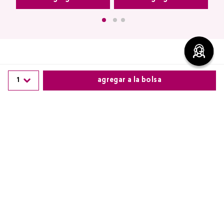
1
agregar a la bolsa
Comentarios
cargando el resumen…
Comparte este producto
Por favor, inicia sesión para escribir un comentario.
Copiar link
Whatsapp
Facebook
Más
Más reciente
Cargando comentarios…