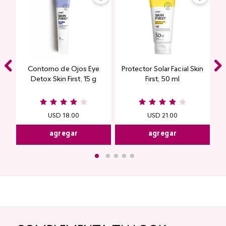
Contorno de Ojos Eye
Protector Solar Facial Skin
Detox Skin First, 15 g
First, 50 ml
USD
18
.
00
USD
21
.
00
agregar
agregar