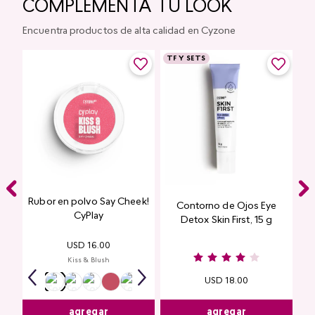
COMPLEMENTA TU LOOK
Encuentra productos de alta calidad en Cyzone
TF Y SETS
Rubor en polvo Say Cheek!
Contorno de Ojos Eye
CyPlay
Detox Skin First, 15 g
USD
16
.
00
Kiss & Blush
USD
18
.
00
agregar
agregar