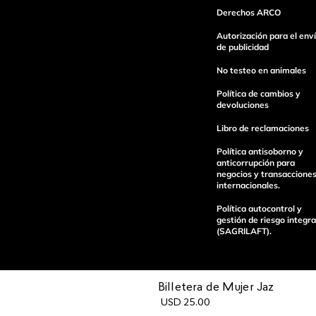
Derechos ARCO
Autorización para el env
Escribe un comentario
de publicidad
No testeo en animales
Política de cambios y
devoluciones
Libro de reclamaciones
enviar comentario
Política antisoborno y
anticorrupción para
negocios y transaccione
internacionales.
Política autocontrol y
gestión de riesgo integra
(SAGRILAFT).
Billetera de Mujer Jaz
USD
25
.
00
Pagos 100%
Entregas a tod