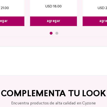
USD
18
.
00
21
.
00
USD
egar
agr
agregar
COMPLEMENTA TU LOOK
Encuentra productos de alta calidad en Cyzone