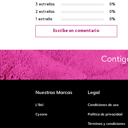
3 estrellas
0%
2 estrellas
0%
1 estrella
0%
Escribe un comentario
Agregar comentario
Título
Califica el producto de 1 a 5 estrellas
Nuestras Marcas
Legal
Tu nombre
L'Bel
Condiciones de uso
Cyzone
Política de privacidad
Términos y condiciones
Dirección de email