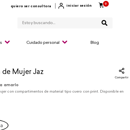
0
|
iniciar sesión
quiero ser consultora
Estoy buscando...
os
Cuidado personal
Blog
a de Mujer Jaz
Compartir
a amarlo
mujer con compartimentos de material tipo cuero con print. Disponible en
ca