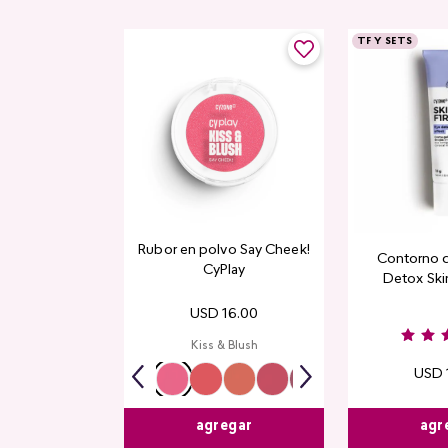
TF Y SETS
Rubor en polvo Say Cheek!
Contorno 
CyPlay
Detox Skin
USD
16
.
00
Kiss & Blush
USD
agr
agregar