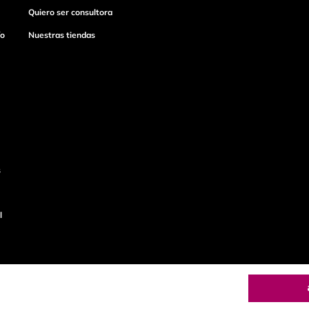
Quiero ser consultora
ío
Nuestras tiendas
s
l
o
Productos de