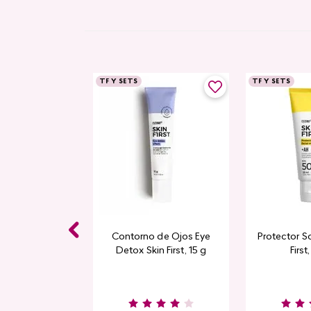
TF Y SETS
TF Y SETS
Contorno de Ojos Eye
Protector So
Detox Skin First, 15 g
First