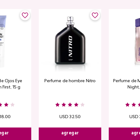
de Ojos Eye
Perfume de hombre Nitro
Perfume de M
 First, 15 g
Night
18
.
00
USD
32
.
50
USD
egar
agregar
agr