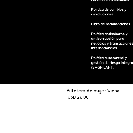
Política de cambios y
devoluciones
Libro de reclamaciones
enviar comentario
Política antisoborno y
anticorrupción para
negocios y transaccione
internacionales.
Política autocontrol y
gestión de riesgo integra
(SAGRILAFT).
Billetera de mujer Viena
USD
26
.
00
Pagos 100%
Entregas a tod
seguros
el país
Operamos con
(function() { sessionStorage.setItem("last_referrer", window.l