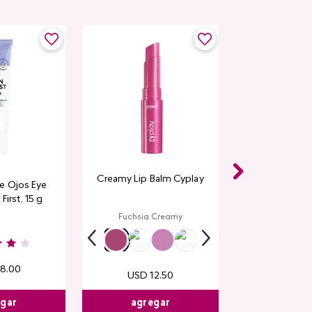
Creamy Lip Balm Cyplay
e Ojos Eye
First, 15 g
Fuchsia Creamy
18
.
00
USD
12
.
50
egar
agregar