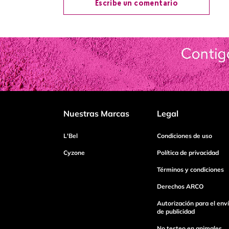
Escribe un comentario
Agregar comentario
Título
Califica el producto de 1 a 5 estrellas
Nuestras Marcas
Legal
Tu nombre
L'Bel
Condiciones de uso
Cyzone
Política de privacidad
Términos y condiciones
Dirección de email
Derechos ARCO
Autorización para el env
Escribe un comentario
de publicidad
No testeo en animales