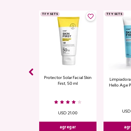
TF Y SETS
TF Y SETS
Protector Solar Facial Skin
Limpiadora 
First, 50 ml
Hello Age P
USD
USD
21
.
00
agr
agregar