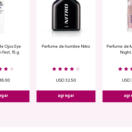
de Ojos Eye
Perfume de hombre Nitro
Perfume de M
 First, 15 g
Night
18
.
00
USD
32
.
50
USD
egar
agregar
agr