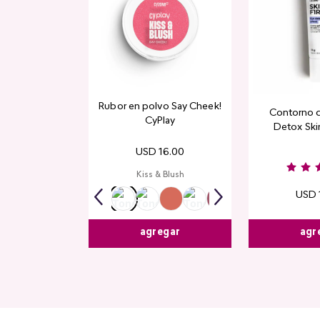
Rubor en polvo Say Cheek!
Contorno 
CyPlay
Detox Skin
USD
16
.
00
Kiss & Blush
USD
agr
agregar