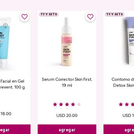
TF Y SETS
TF Y SETS
Serum Corrector Skin First,
Contorno d
Facial en Gel
19 ml
Detox Skin 
revent, 100 g
18
.
00
USD
20
.
00
USD
egar
agregar
agr