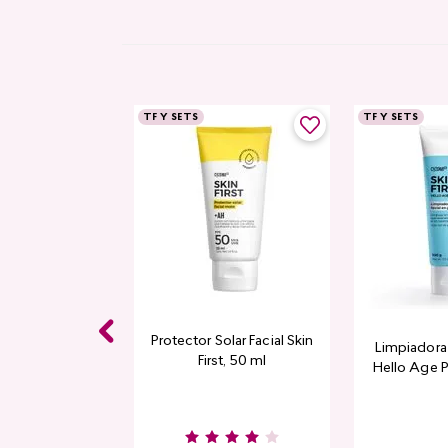
TF Y SETS
TF Y SETS
Protector Solar Facial Skin
Limpiadora 
First, 50 ml
Hello Age P