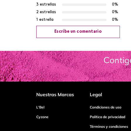
3 estrellas
0%
2 estrellas
0%
1 estrella
0%
Escribe un comentario
Agregar comentario
Título
Califica el producto de 1 a 5 estrellas
Nuestras Marcas
Legal
Tu nombre
L'Bel
Condiciones de uso
Cyzone
Política de privacidad
Términos y condiciones
Dirección de email