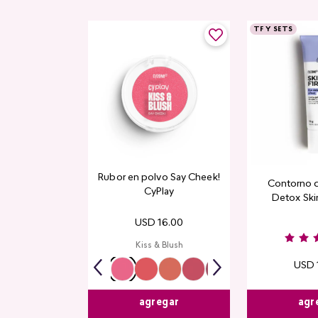
TF Y SETS
Rubor en polvo Say Cheek!
Contorno 
CyPlay
Detox Skin
USD
16
.
00
Kiss & Blush
USD
agr
agregar