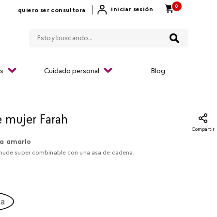
0
|
iniciar sesión
quiero ser consultora
Estoy buscando...
os
Cuidado personal
Blog
 mujer Farah​
Compartir
a amarlo
 nude super combinable con una asa de cadena.
ca