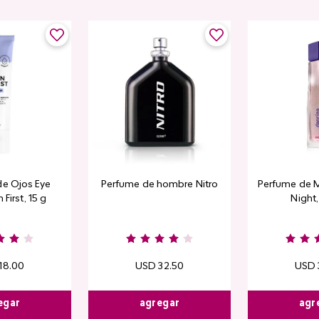
de Ojos Eye
Perfume de hombre Nitro
Perfume de M
 First, 15 g
Night
18
.
00
USD
32
.
50
USD
egar
agregar
agr