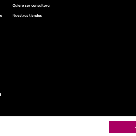
Quiero ser consultora
ío
Nuestras tiendas
s
l
o
Productos de