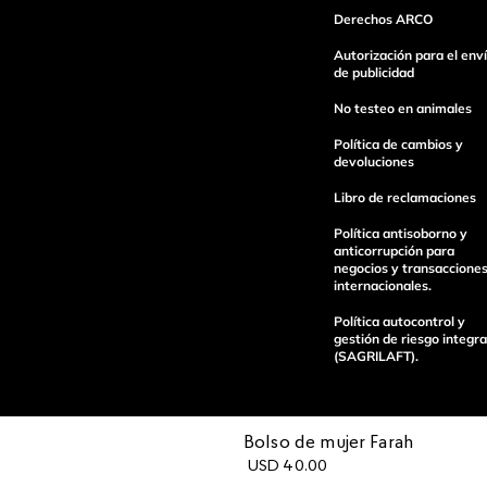
Derechos ARCO
Autorización para el env
Escribe un comentario
de publicidad
No testeo en animales
Política de cambios y
devoluciones
Libro de reclamaciones
enviar comentario
Política antisoborno y
anticorrupción para
negocios y transaccione
internacionales.
Política autocontrol y
gestión de riesgo integra
(SAGRILAFT).
Bolso de mujer Farah​
USD
40
.
00
Pagos 100%
Entregas a tod