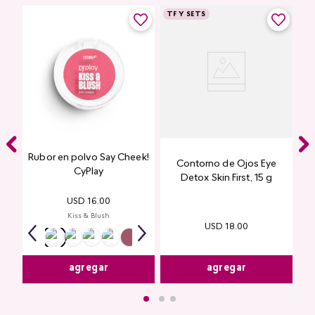
TF Y SETS
Rubor en polvo Say Cheek!
Contorno de Ojos Eye
CyPlay
Detox Skin First, 15 g
USD
16
.
00
Kiss & Blush
USD
18
.
00
agregar
agregar