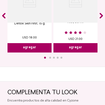
Contorno de Ojos Eye
Protector Solar Facial Skin
Detox Skin First, 15 g
First, 50 ml
USD
18
.
00
USD
21
.
00
agregar
agregar
COMPLEMENTA TU LOOK
Encuentra productos de alta calidad en Cyzone