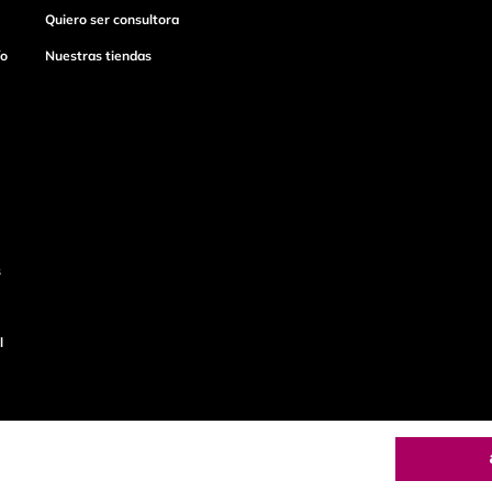
Quiero ser consultora
ío
Nuestras tiendas
s
l
o
Productos de