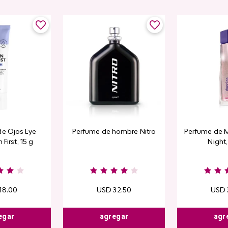
de Ojos Eye
Perfume de hombre Nitro
Perfume de M
 First, 15 g
Night
18
.
00
USD
32
.
50
USD
egar
agregar
agr