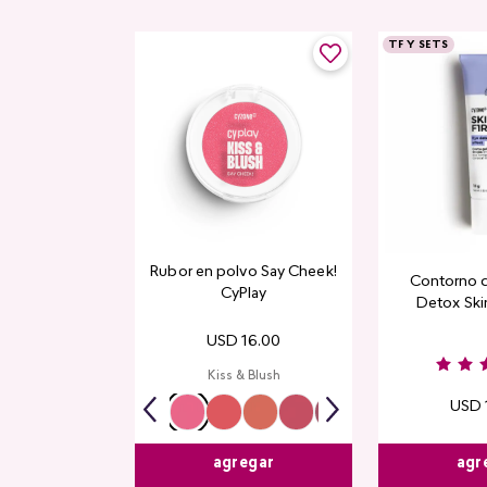
TF Y SETS
Rubor en polvo Say Cheek!
Contorno 
CyPlay
Detox Skin
USD
16
.
00
Kiss & Blush
USD
agr
agregar