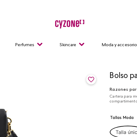
Perfumes
Skincare
Moda y accesori
Bolso p
Razones par
Cartera para m
compartimentos
Tallas Moda
Talla úni