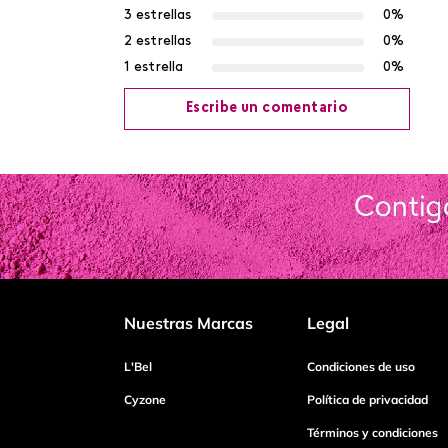
3 estrellas
0%
2 estrellas
0%
1 estrella
0%
Escribe un comentario
Agregar comentario
Título
Califica el producto de 1 a 5 estrellas
Nuestras Marcas
Legal
Tu nombre
L'Bel
Condiciones de uso
Cyzone
Política de privacidad
Términos y condiciones
Dirección de email