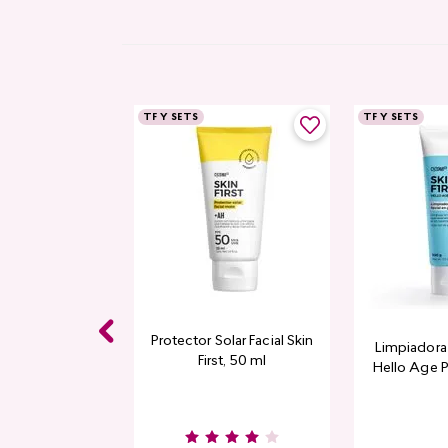
TF Y SETS
TF Y SETS
Protector Solar Facial Skin
Limpiadora 
First, 50 ml
Hello Age P