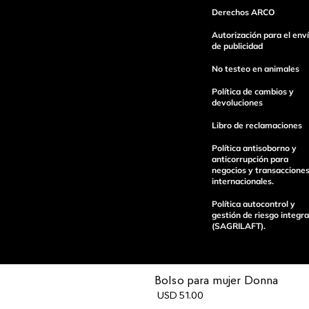
Derechos ARCO
Autorización para el env
Escribe un comentario
de publicidad
No testeo en animales
Política de cambios y
devoluciones
Libro de reclamaciones
enviar comentario
Política antisoborno y
anticorrupción para
negocios y transaccione
internacionales.
Política autocontrol y
gestión de riesgo integra
(SAGRILAFT).
Bolso para mujer Donna
USD
51
.
00
Pagos 100%
Entregas a tod