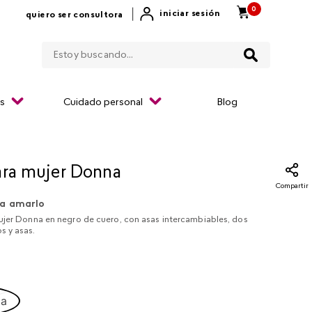
0
|
iniciar sesión
quiero ser consultora
Estoy buscando...
os
Cuidado personal
Blog
ara mujer Donna
Compartir
a amarlo
ujer Donna en negro de cuero, con asas intercambiables, dos
 y asas.
ca