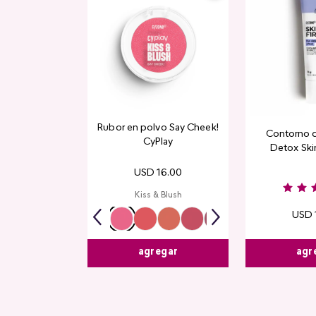
Rubor en polvo Say Cheek!
Contorno 
CyPlay
Detox Skin
USD
16
.
00
Kiss & Blush
USD
agr
agregar