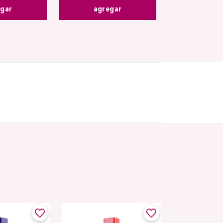
egar
agregar