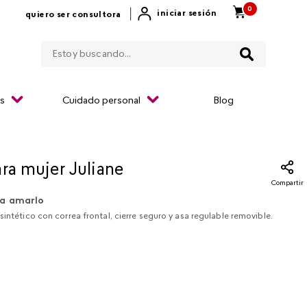
0
|
iniciar sesión
quiero ser consultora
Estoy buscando...
os
Cuidado personal
Blog
ara mujer Juliane
Compartir
a amarlo
sintético con correa frontal, cierre seguro y asa regulable removible.