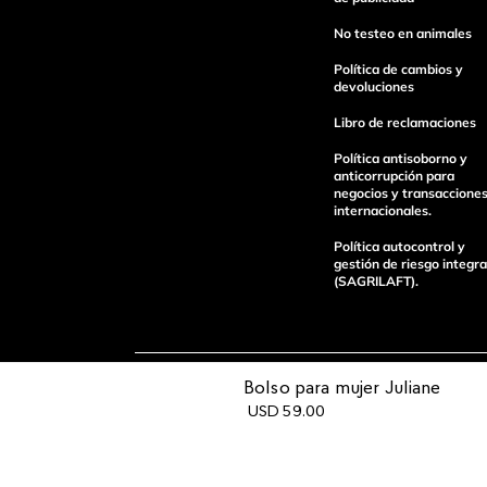
No testeo en animales
Política de cambios y
devoluciones
Libro de reclamaciones
enviar comentario
Política antisoborno y
anticorrupción para
negocios y transaccione
internacionales.
Política autocontrol y
gestión de riesgo integra
(SAGRILAFT).
Bolso para mujer Juliane
Pagos 100%
Entregas a tod
USD
59
.
00
seguros
el país
Operamos con