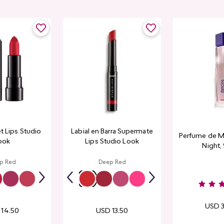
et Lips Studio
Labial en Barra Supermate
Perfume de M
ook
Lips Studio Look
Night,
p Red
Deep Red
USD
14
.
50
USD
13
.
50