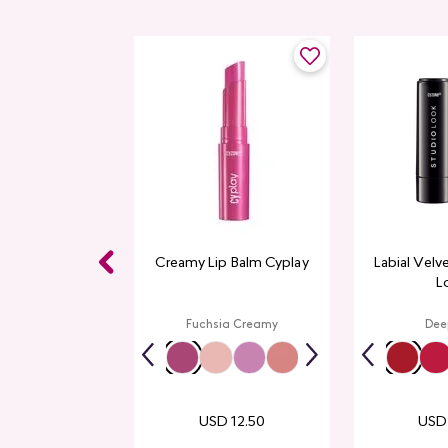
 Studio Look
Creamy Lip Balm Cyplay
Labial Velv
L
p Red
Fuchsia Creamy
Dee
USD
12
.
50
USD
14
.
00