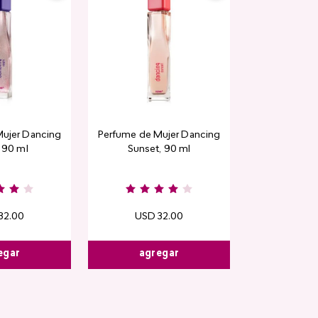
Rubor en polvo
ujer Dancing
Perfume de Mujer Dancing
CyPl
, 90 ml
Sunset, 90 ml
USD
1
Kiss & B
32
.
00
USD
32
.
00
egar
agregar
agre