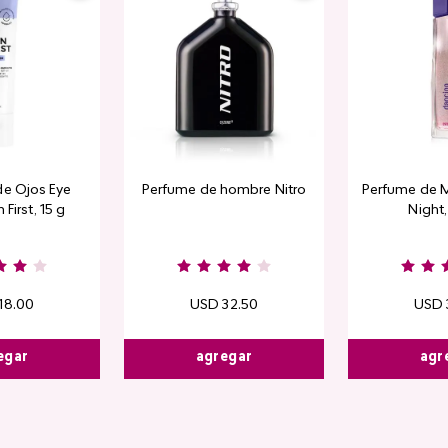
de Ojos Eye
Perfume de hombre Nitro
Perfume de M
 First, 15 g
Night
18
.
00
USD
32
.
50
USD
egar
agregar
agr