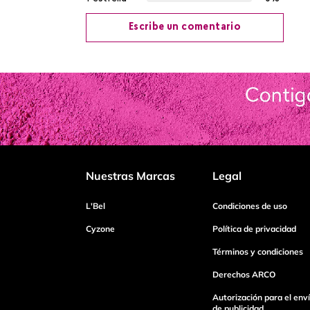
Escribe un comentario
Agregar comentario
Título
Califica el producto de 1 a 5 estrellas
Nuestras Marcas
Legal
Tu nombre
L'Bel
Condiciones de uso
Cyzone
Política de privacidad
Términos y condiciones
Dirección de email
Derechos ARCO
Autorización para el env
Escribe un comentario
de publicidad