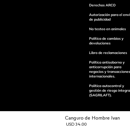
Derechos ARCO
Autorización para el env
Escribe un comentario
de publicidad
No testeo en animales
Política de cambios y
devoluciones
Libro de reclamaciones
enviar comentario
Política antisoborno y
anticorrupción para
negocios y transaccione
internacionales.
Política autocontrol y
gestión de riesgo integra
(SAGRILAFT).
Canguro de Hombre Ivan
USD
34
.
00
Pagos 100%
Entregas a tod