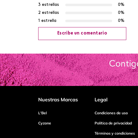
3 estrellas
0%
2 estrellas
0%
1 estrella
0%
Escribe un comentario
Agregar comentario
Título
Califica el producto de 1 a 5 estrellas
Nuestras Marcas
Legal
Tu nombre
L'Bel
Condiciones de uso
Cyzone
Política de privacidad
Términos y condiciones
Dirección de email