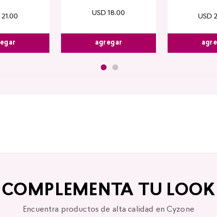
USD
18
.
00
21
.
00
USD
egar
agr
agregar
COMPLEMENTA TU LOOK
Encuentra productos de alta calidad en Cyzone