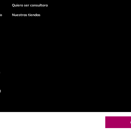
Quiero ser consultora
ío
Nuestras tiendas
s
l
o
Productos de