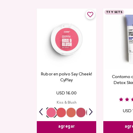
TF Y SETS
Rubor en polvo Say Cheek!
Contorno 
CyPlay
Detox Skin
USD
16
.
00
Kiss & Blush
USD
agr
agregar