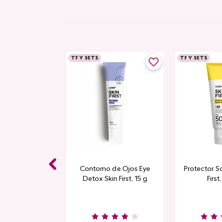
TF Y SETS
TF Y SETS
Contorno de Ojos Eye
Protector So
Detox Skin First, 15 g
First