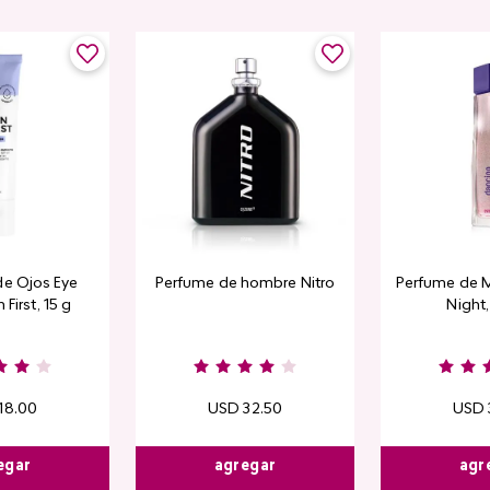
de Ojos Eye
Perfume de hombre Nitro
Perfume de M
 First, 15 g
Night
18
.
00
USD
32
.
50
USD
egar
agregar
agr