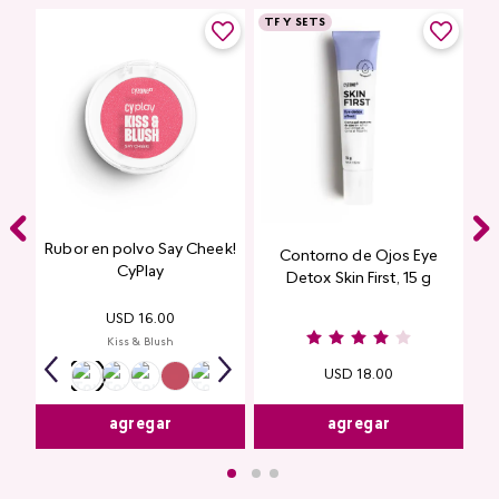
TF Y SETS
Rubor en polvo Say Cheek!
Contorno de Ojos Eye
CyPlay
Detox Skin First, 15 g
USD
16
.
00
Kiss & Blush
USD
18
.
00
agregar
agregar