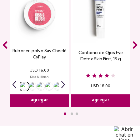
Rubor en polvo Say Cheek!
Contorno de Ojos Eye
CyPlay
Detox Skin First, 15 g
USD
16
.
00
Kiss & Blush
USD
18
.
00
agregar
agregar