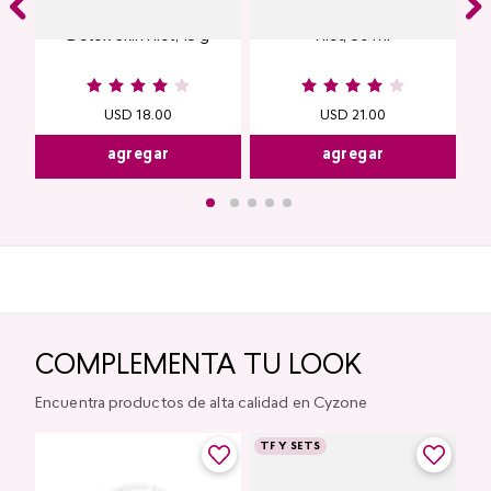
Contorno de Ojos Eye
Protector Solar Facial Skin
Detox Skin First, 15 g
First, 50 ml
USD
18
.
00
USD
21
.
00
agregar
agregar
COMPLEMENTA TU LOOK
Encuentra productos de alta calidad en Cyzone
TF Y SETS