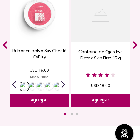
Rubor en polvo Say Cheek!
Contorno de Ojos Eye
CyPlay
Detox Skin First, 15 g
USD
16
.
00
Kiss & Blush
USD
18
.
00
agregar
agregar