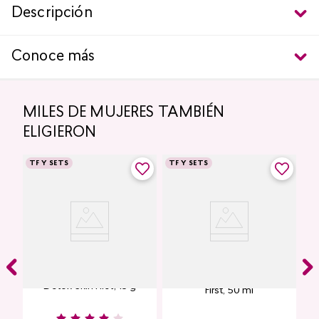
Descripción
Conoce más
MILES DE MUJERES TAMBIÉN
ELIGIERON
TF Y SETS
TF Y SETS
Contorno de Ojos Eye
Protector Solar Facial Skin
Detox Skin First, 15 g
First, 50 ml