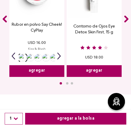
Rubor en polvo Say Cheek!
Contorno de Ojos Eye
CyPlay
Detox Skin First, 15 g
USD
16
.
00
Kiss & Blush
USD
18
.
00
agregar
agregar
1
agregar a la bolsa
Comentarios