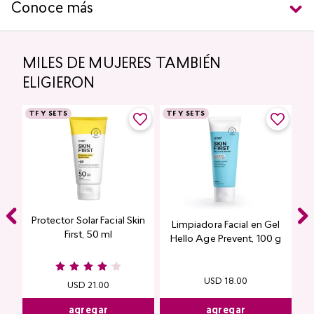
Conoce más
MILES DE MUJERES TAMBIÉN
ELIGIERON
TF Y SETS
TF Y SETS
Protector Solar Facial Skin
Limpiadora Facial en Gel
First, 50 ml
Hello Age Prevent, 100 g
USD
18
.
00
USD
21
.
00
agregar
agregar