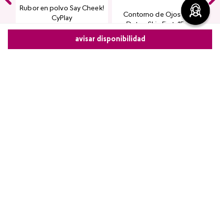
Rubor en polvo Say Cheek!
Contorno de Ojos Eye
CyPlay
Detox Skin First, 15 g
avisar disponibilidad
USD
16
.
00
Kiss & Blush
USD
18
.
00
Comparte este producto
agregar
agregar
Copiar link
Whatsapp
Facebook
Más
Comentarios
0 calificación promedio
(0 comentarios)