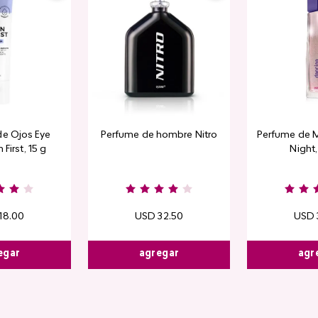
de Ojos Eye
Perfume de hombre Nitro
Perfume de M
 First, 15 g
Night
18
.
00
USD
32
.
50
USD
egar
agregar
agr