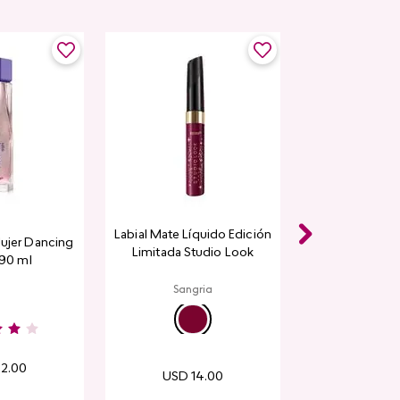
Labial Mate Líquido Edición
ujer Dancing
Limitada Studio Look
 90 ml
Sangria
32
.
00
USD
14
.
00