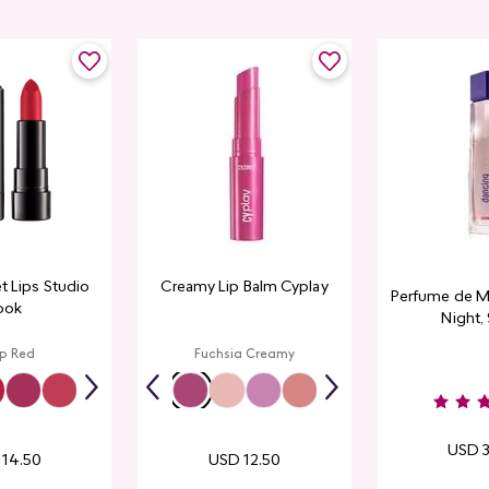
et Lips Studio
Creamy Lip Balm Cyplay
Perfume de M
ook
Night,
p Red
Fuchsia Creamy
USD
14
.
50
USD
12
.
50