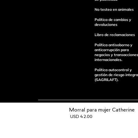
No testeo en animales
Política de cambios y
devoluciones
Libro de reclamaciones
enviar comentario
Política antisoborno y
anticorrupción para
negocios y transaccione
internacionales.
Política autocontrol y
gestión de riesgo integra
(SAGRILAFT).
Morral para mujer Catherine
Pagos 100%
Entregas a tod
USD
42
.
00
seguros
el país
Operamos con