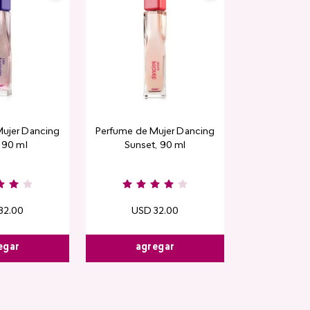
Rubor en polvo
ujer Dancing
Perfume de Mujer Dancing
CyPl
, 90 ml
Sunset, 90 ml
USD
1
Kiss & B
32
.
00
USD
32
.
00
egar
agregar
agre