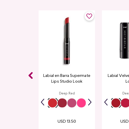
 Studio Look
Labial en Barra Supermate
Labial Velv
Lips Studio Look
L
p Red
Deep Red
Dee
USD
13
.
50
USD
14
.
00