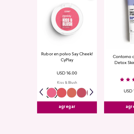
Rubor en polvo Say Cheek!
Contorno 
CyPlay
Detox Skin
USD
16
.
00
Kiss & Blush
USD
agr
agregar