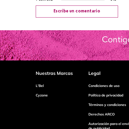
Escribe un comentario
Agregar comentario
Título
Califica el producto de 1 a 5 estrellas
Nuestras Marcas
Legal
Tu nombre
L'Bel
Condiciones de uso
Cyzone
Política de privacidad
Términos y condiciones
Dirección de email
Derechos ARCO
Autorización para el env
Escribe un comentario
de publicidad