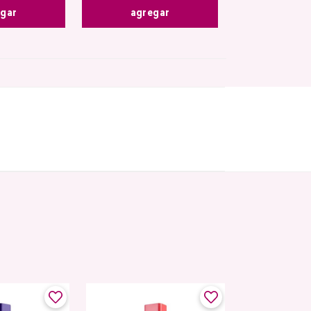
egar
agregar