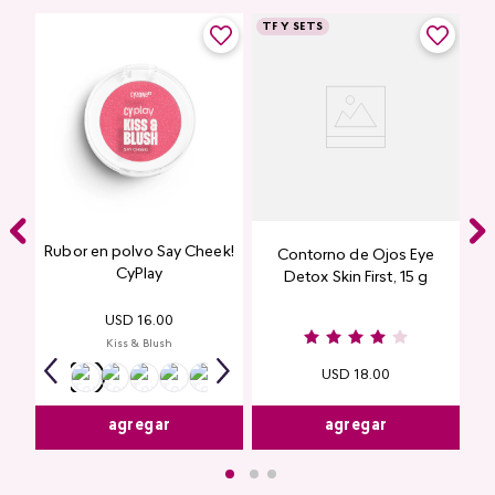
TF Y SETS
Rubor en polvo Say Cheek!
Contorno de Ojos Eye
CyPlay
Detox Skin First, 15 g
USD
16
.
00
Kiss & Blush
USD
18
.
00
agregar
agregar