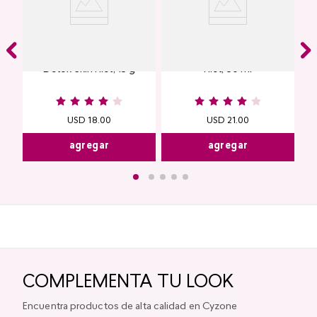
Contorno de Ojos Eye
Protector Solar Facial Skin
Detox Skin First, 15 g
First, 50 ml
USD
18
.
00
USD
21
.
00
agregar
agregar
COMPLEMENTA TU LOOK
Encuentra productos de alta calidad en Cyzone