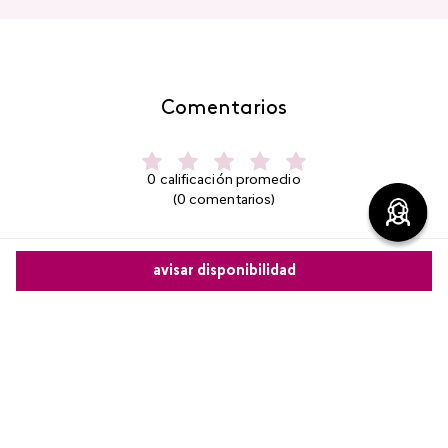
Comentarios
0 calificación promedio
(0 comentarios)
Por favor, inicia sesión para escribir un comentario.
avisar disponibilidad
Más reciente
Comparte este producto
No hay comentarios.
Copiar link
Whatsapp
Facebook
Más