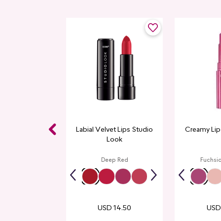
 Studio Look
Labial Velvet Lips Studio
Creamy Lip
Look
p Red
Deep Red
Fuchsi
USD
14
.
50
US
14
.
00