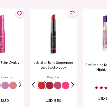
 Balm Cyplay
Labial en Barra Supermate
Perfume de M
Lips Studio Look
Night,
a Creamy
Deep Red
USD
D
12
.
50
USD
13
.
50