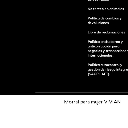
No testeo en animales
Política de cambios y
devoluciones
Libro de reclamaciones
enviar comentario
Política antisoborno y
anticorrupción para
negocios y transaccione
internacionales.
Política autocontrol y
gestión de riesgo integra
(SAGRILAFT).
Morral para mujer VIVIAN
Pagos 100%
Entregas a tod
seguros
el país
Operamos con