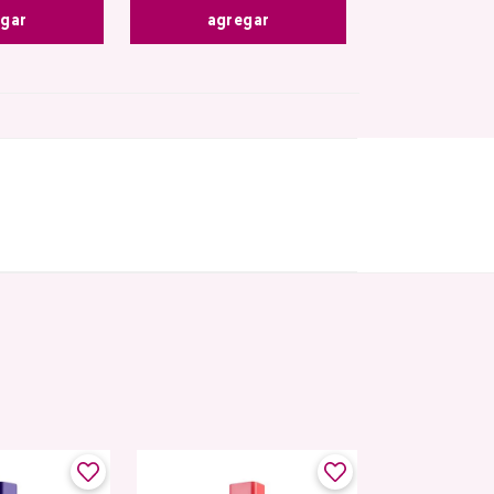
egar
agregar