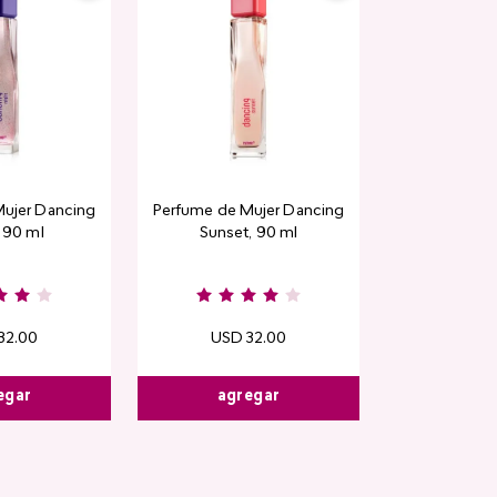
Rubor en polvo
ujer Dancing
Perfume de Mujer Dancing
CyPl
, 90 ml
Sunset, 90 ml
USD
1
Kiss & B
32
.
00
USD
32
.
00
egar
agregar
agre