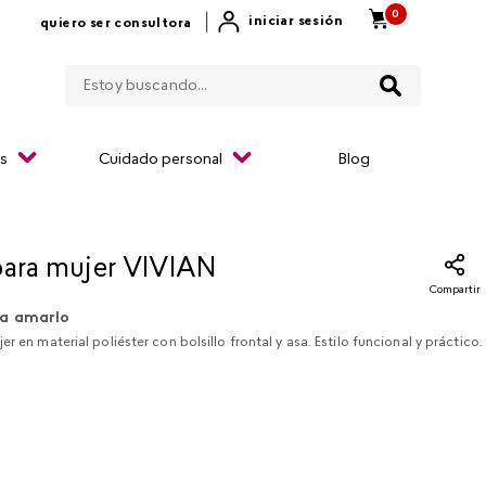
0
|
iniciar sesión
quiero ser consultora
Estoy buscando...
os
Cuidado personal
Blog
para mujer VIVIAN
Compartir
a amarlo
r en material poliéster con bolsillo frontal y asa. Estilo funcional y práctico.