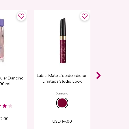
Labial Mate Líquido Edición
ujer Dancing
Limitada Studio Look
 90 ml
Sangria
32
.
00
USD
14
.
00