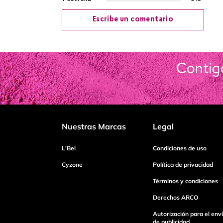
Escribe un comentario
Agregar comentario
Título
Califica el producto de 1 a 5 estrellas
Nuestras Marcas
Legal
Tu nombre
L'Bel
Condiciones de uso
Cyzone
Política de privacidad
Términos y condiciones
Dirección de email
Derechos ARCO
Autorización para el env
Escribe un comentario
de publicidad