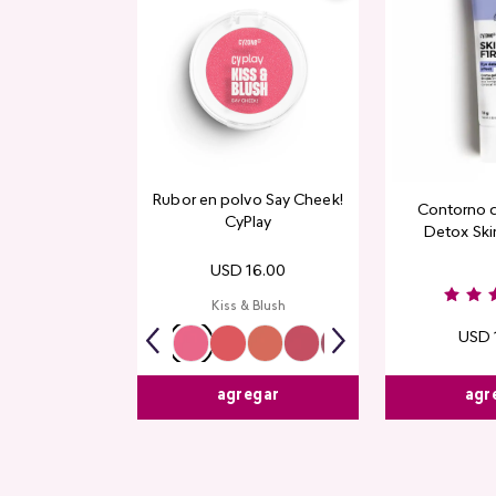
Rubor en polvo Say Cheek!
Contorno 
CyPlay
Detox Skin
USD
16
.
00
Kiss & Blush
USD
agr
agregar