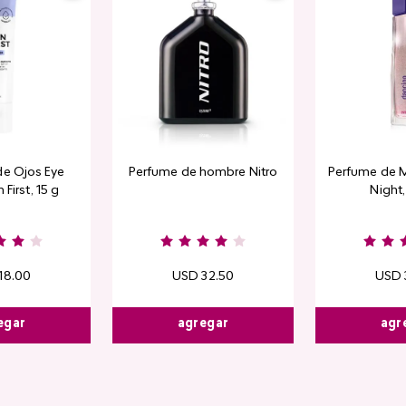
de Ojos Eye
Perfume de hombre Nitro
Perfume de M
 First, 15 g
Night
18
.
00
USD
32
.
50
USD
egar
agregar
agr