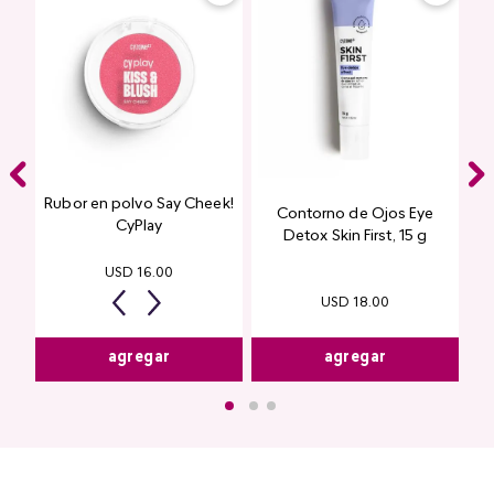
TF Y SETS
Rubor en polvo Say Cheek!
Contorno de Ojos Eye
CyPlay
Detox Skin First, 15 g
USD
16
.
00
Kiss & Blush
USD
18
.
00
agregar
agregar