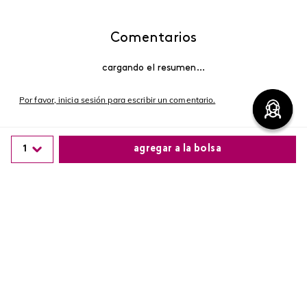
Comentarios
cargando el resumen…
Por favor, inicia sesión para escribir un comentario.
Más reciente
1
agregar a la bolsa
Cargando comentarios…
Comparte este producto
Copiar link
Whatsapp
Facebook
Más