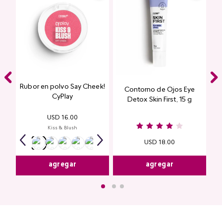
Rubor en polvo Say Cheek!
Contorno de Ojos Eye
CyPlay
Detox Skin First, 15 g
USD
16
.
00
Kiss & Blush
USD
18
.
00
agregar
agregar