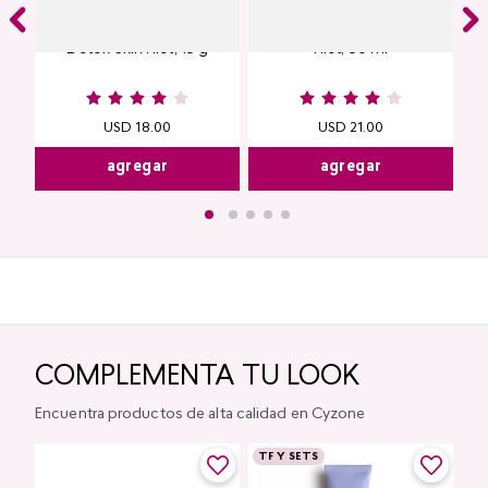
Contorno de Ojos Eye
Protector Solar Facial Skin
Detox Skin First, 15 g
First, 50 ml
USD
18
.
00
USD
21
.
00
agregar
agregar
COMPLEMENTA TU LOOK
Encuentra productos de alta calidad en Cyzone
TF Y SETS