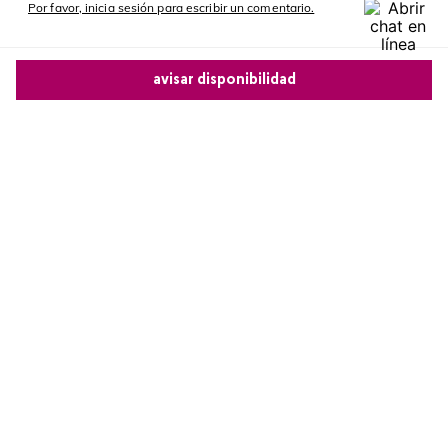
Por favor, inicia sesión para escribir un comentario.
Más reciente
avisar disponibilidad
Cargando comentarios…
Comparte este producto
Copiar link
Whatsapp
Facebook
Más
Redes sociales de Cyzone