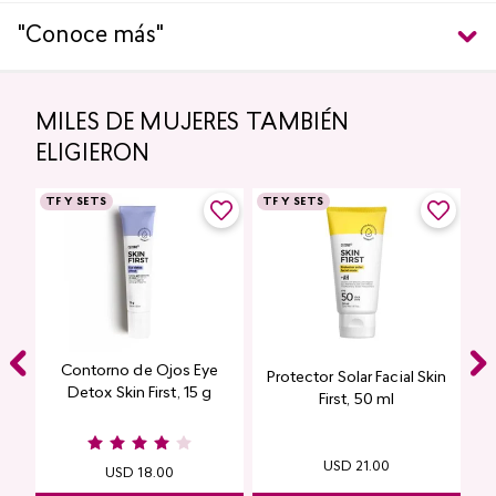
"Conoce más"
MILES DE MUJERES TAMBIÉN
ELIGIERON
TF Y SETS
TF Y SETS
Contorno de Ojos Eye
Protector Solar Facial Skin
Detox Skin First, 15 g
First, 50 ml
USD
18
.
00
USD
21
.
00