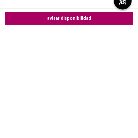
Más reciente
avisar disponibilidad
Cargando comentarios…
Comparte este producto
Copiar link
Whatsapp
Facebook
Más
Redes sociales de Cyzone