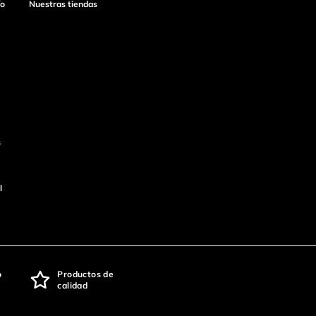
ío
Nuestras tiendas
s
l
o
Productos de
calidad