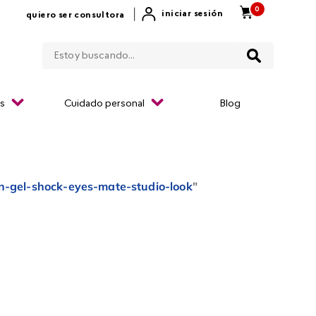
0
|
iniciar sesión
quiero ser consultora
Estoy buscando...
os
Cuidado personal
Blog
n-gel-shock-eyes-mate-studio-look
"