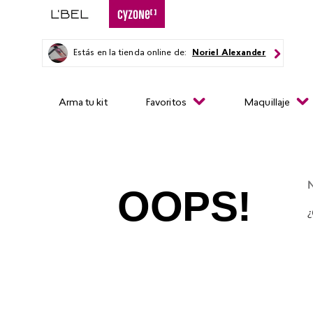
Estás en la tienda online de:
Noriel Alexander
Arma tu kit
Favoritos
Maquillaje
N
OOPS!
¿